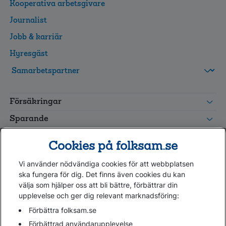
Kooperativa arbetsgivare
Journalist
Jobb & karriär
Hyresgäst
FolksamMis
Tjänstepension
Försäkringar
grupp
Leverantörswebb
Sparande
Tester och goda råd
Cookies på folksam.se
Om oss
Vi använder nödvändiga cookies för att webbplatsen
Kundservice
ska fungera för dig. Det finns även cookies du kan
välja som hjälper oss att bli bättre, förbättrar din
upplevelse och ger dig relevant marknadsföring:
Hjälp
Webbkarta
Förbättra folksam.se
Cookies
Förbättrad användarupplevelse