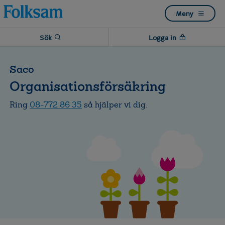
Till
Till
Meny
navigation
innehåll
Sök
Logga in
Saco
Organisationsförsäkring
Ring
08-772 86 35
så hjälper vi dig.