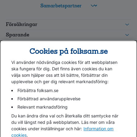
FolksamMis
Tjänstepension
Försäkringar
grupp
Leverantörswebb
Sparande
Tester och goda råd
Cookies på folksam.se
Om oss
Vi använder nödvändiga cookies för att webbplatsen
Kundservice
ska fungera för dig. Det finns även cookies du kan
välja som hjälper oss att bli bättre, förbättrar din
upplevelse och ger dig relevant marknadsföring:
Hjälp
Webbkarta
Förbättra folksam.se
Cookies
Förbättrad användarupplevelse
Hantera cookies
Relevant marknadsföring
Personuppgifter GDPR
Du kan ändra dina val och återkalla ditt samtycke när
Tillgänglighetsredogörelse
du vill längst ned på webbplatsen. Läs mer om våra
Om penningtvättslagen
cookies under inställningar och här:
Information om
cookies
.
Lättläst