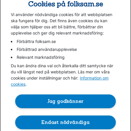
Cookies på folksam.se
Om oss
Vi använder nödvändiga cookies för att webbplatsen
Kundservice
ska fungera för dig. Det finns även cookies du kan
välja som hjälper oss att bli bättre, förbättrar din
upplevelse och ger dig relevant marknadsföring:
Hjälp
Webbkarta
Förbättra folksam.se
Cookies
Förbättrad användarupplevelse
Hantera cookies
Relevant marknadsföring
Personuppgifter GDPR
Du kan ändra dina val och återkalla ditt samtycke när
Tillgänglighetsredogörelse
du vill längst ned på webbplatsen. Läs mer om våra
Om penningtvättslagen
cookies under inställningar och här:
Information om
cookies
.
Lättläst
In English & other languages
Jag godkänner
Endast nödvändiga
Folksam ©