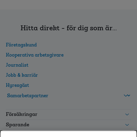
Hitta direkt - för dig som är...
Företagskund
Kooperativa arbetsgivare
Journalist
Jobb & karriär
Hyresgäst
FolksamMis
Tjänstepension
Försäkringar
grupp
Leverantörswebb
Sparande
Tester och goda råd