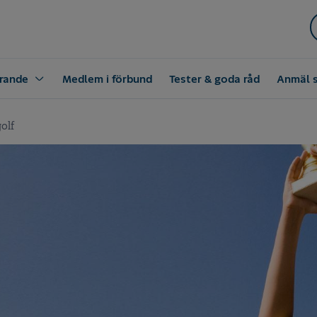
rande
Medlem i förbund
Tester & goda råd
Anmäl 
olf