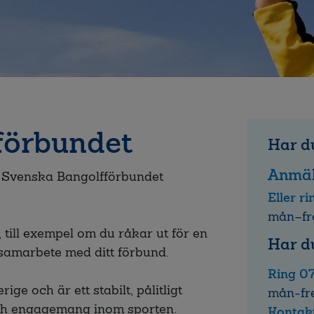
förbundet
Har du
Anmäl
 i Svenska Bangolfförbundet
Eller r
mån–fr
 till exempel om du råkar ut för en
Har d
 samarbete med ditt förbund.
Ring 0
ige och är ett stabilt, pålitligt
mån-fr
ch engagemang inom sporten.
Kontakt