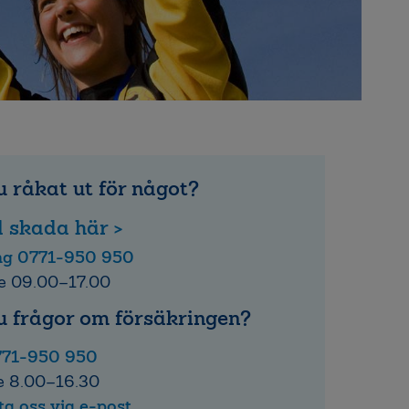
 råkat ut för något?
 skada här >
ing 0771-950 950
e 09.00–17.00
u frågor om försäkringen?
771-950 950
e 8.00–16.30
a oss via e-post