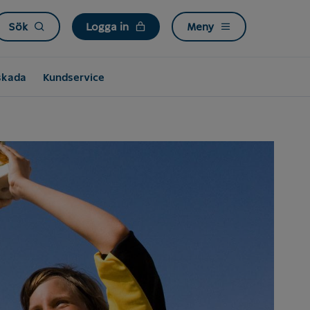
Sök
Logga in
Meny
skada
Kundservice