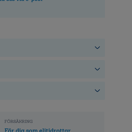
FÖRSÄKRING
För dig som elitidrottar