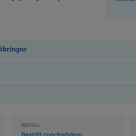
säkringar
BESTÄLL
Beställ coachväskan