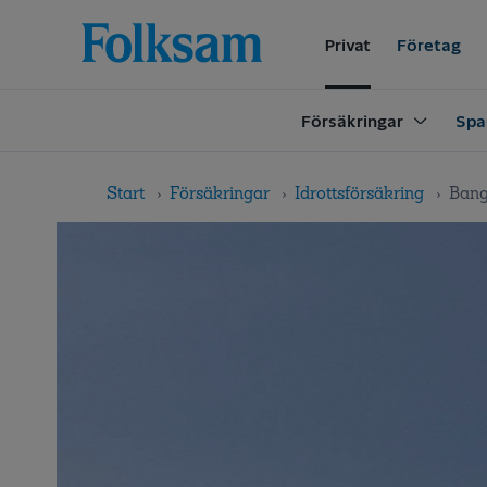
Till
Till
navigation
innehåll
Privat
Företag
Försäkringar
Spa
Start
Försäkringar
Idrottsförsäkring
Bang