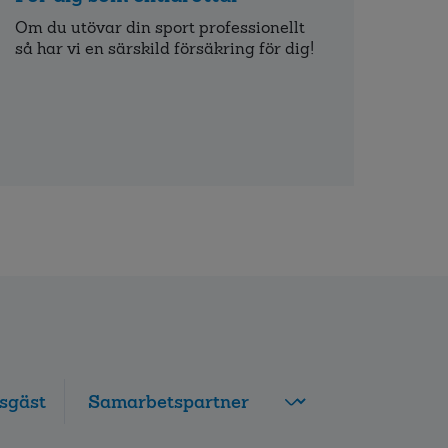
Om du utövar din sport professionellt
så har vi en särskild försäkring för dig!
sgäst
FolksamMis