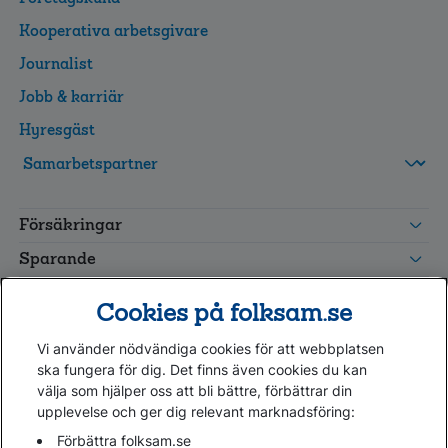
Kooperativa arbetsgivare
Journalist
Jobb & karriär
Hyresgäst
FolksamMis
Tjänstepension
Försäkringar
grupp
Leverantörswebb
Sparande
Tester och goda råd
Cookies på folksam.se
Om oss
Vi använder nödvändiga cookies för att webbplatsen
Kundservice
ska fungera för dig. Det finns även cookies du kan
välja som hjälper oss att bli bättre, förbättrar din
upplevelse och ger dig relevant marknadsföring:
Hjälp
Webbkarta
Förbättra folksam.se