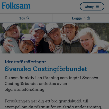
Till
Till
Meny
navigation
innehåll
Sök
Logga in
Idrottsförsäkringar
Svenska Castingförbundet
Du som är aktiv i en förening som ingår i Svenska
Castingförbundet omfattas av en
olycksfallsförsäkring.
Försäkringen ger dig ett bra grundskydd, till
exempel om du råkar ut för en skada under träning,