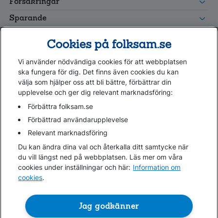
Försäkringar
grupp
Leverantörswebb
Sparande
Tester och goda råd
Cookies på folksam.se
Om oss
Vi använder nödvändiga cookies för att webbplatsen
Kundservice
ska fungera för dig. Det finns även cookies du kan
välja som hjälper oss att bli bättre, förbättrar din
upplevelse och ger dig relevant marknadsföring:
Hjälp
Webbkarta
Förbättra folksam.se
Cookies
Förbättrad användarupplevelse
Hantera cookies
Relevant marknadsföring
Personuppgifter GDPR
Du kan ändra dina val och återkalla ditt samtycke när
Tillgänglighetsredogörelse
du vill längst ned på webbplatsen. Läs mer om våra
Om penningtvättslagen
cookies under inställningar och här:
Information om
cookies
.
Lättläst
In English & other languages
Jag godkänner