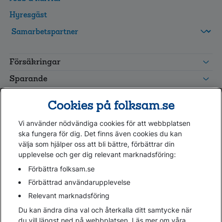
Hyresgäst
FolksamMis
Tjänstepension
Försäkringar
grupp
Leverantörswebb
Sparande
Tester och goda råd
Cookies på folksam.se
Om oss
Vi använder nödvändiga cookies för att webbplatsen
Kundservice
ska fungera för dig. Det finns även cookies du kan
välja som hjälper oss att bli bättre, förbättrar din
upplevelse och ger dig relevant marknadsföring:
Hjälp
Webbkarta
Förbättra folksam.se
Cookies
Förbättrad användarupplevelse
Hantera cookies
Relevant marknadsföring
Personuppgifter GDPR
Du kan ändra dina val och återkalla ditt samtycke när
Tillgänglighetsredogörelse
du vill längst ned på webbplatsen. Läs mer om våra