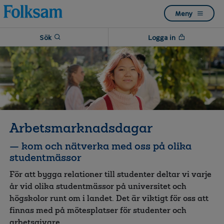
Till
Till
Meny
navigation
innehåll
Sök
Logga in
Arbetsmarknadsdagar
— kom och nätverka med oss på olika
studentmässor
För att bygga relationer till studenter deltar vi varje
år vid olika studentmässor på universitet och
högskolor runt om i landet. Det är viktigt för oss att
finnas med på mötesplatser för studenter och
arbetsgivare.