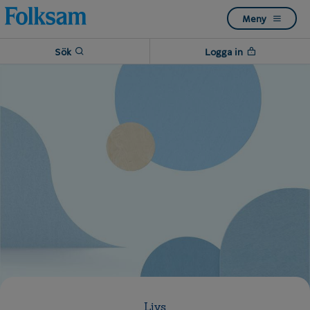
Till
Till
Meny
navigation
innehåll
Sök
Logga in
Livs