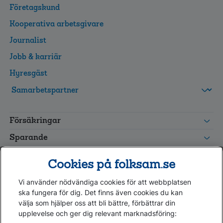
Företagskund
Kooperativa arbetsgivare
Journalist
Jobb & karriär
Hyresgäst
FolksamMis
Tjänstepension
Försäkringar
grupp
Leverantörswebb
Sparande
Tester och goda råd
Cookies på folksam.se
Om oss
Vi använder nödvändiga cookies för att webbplatsen
Kundservice
ska fungera för dig. Det finns även cookies du kan
välja som hjälper oss att bli bättre, förbättrar din
upplevelse och ger dig relevant marknadsföring:
Hjälp