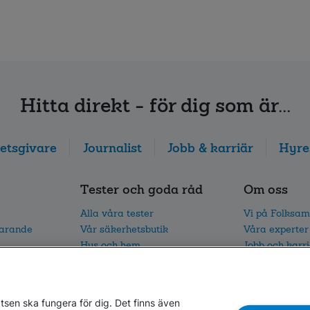
Hitta direkt - för dig som är...
etsgivare
Journalist
Jobb & karriär
Hyre
Tester och goda råd
Om oss
Alla våra tester
Vi på Folksam
parande
Vår säkerhetsbutik
Våra experter
Hus och hem
Jobb och karr
I trafiken
Vårt hållbarh
Vår trafikforskning
Nyhetsrum oc
sen ska fungera för dig. Det finns även