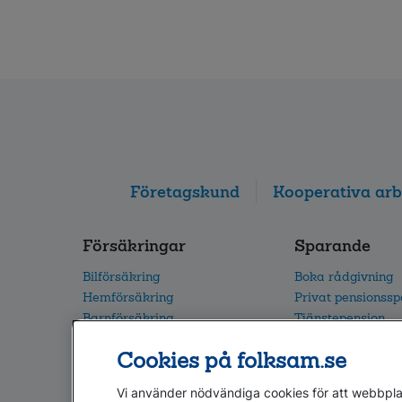
Företagskund
Kooperativa arb
Försäkringar
Sparande
Bilförsäkring
Boka rådgivning
Hemförsäkring
Privat pensionss
Barnförsäkring
Tjänstepension
Villaförsäkring
Vårt fondutbud
Cookies på folksam.se
Alla försäkringar
Flytta din pension
Vi använder nödvändiga cookies för att webbplat