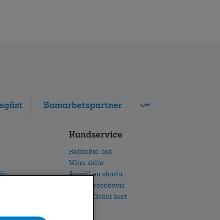
sgäst
FolksamMis
Kundservice
Tjänstepension
grupp
Kontakta oss
Leverantörswebb
Mina sidor
iär
Anmäl en skada
etsarbete
Beställ resebevis
h IR
Beställ Grönt kort