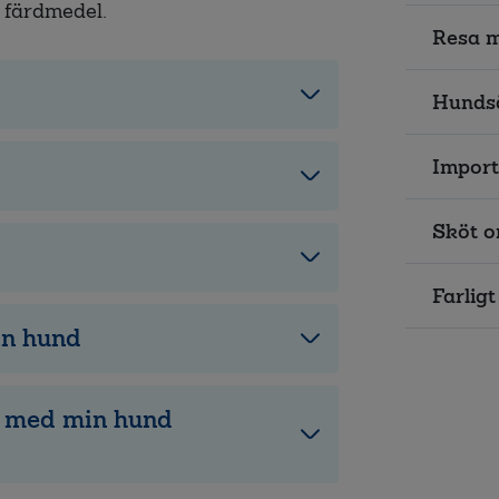
t färdmedel.
Resa 
Hunds
Import
Sköt o
Farligt
in hund
r med min hund