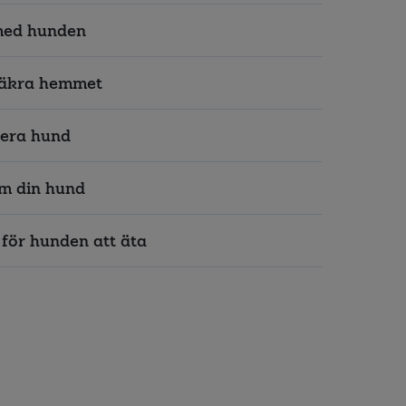
med hunden
äkra hemmet
era hund
m din hund
 för hunden att äta