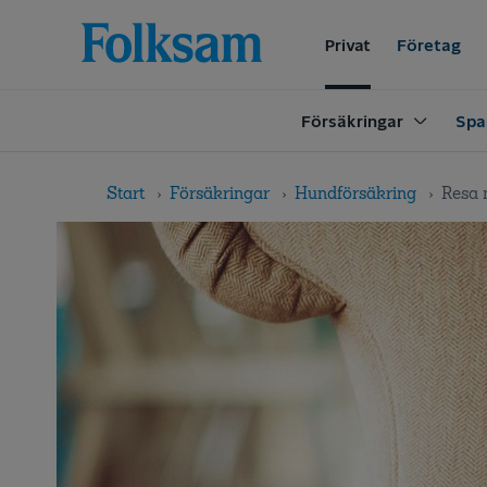
Till
Till
navigation
innehåll
Privat
Företag
Försäkringar
Spa
Start
Försäkringar
Hundförsäkring
Resa 