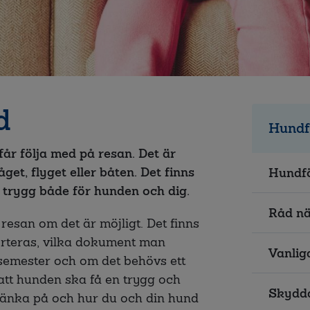
d
Hundf
r följa med på resan. Det är
get, flyget eller båten. Det finns
Hundfö
i trygg både för hunden och dig.
Råd nä
 resan om det är möjligt. Det finns
orteras, vilka dokument man
Vanlig
emester och om det behövs ett
 att hunden ska få en trygg och
Skydda
 tänka på och hur du och din hund