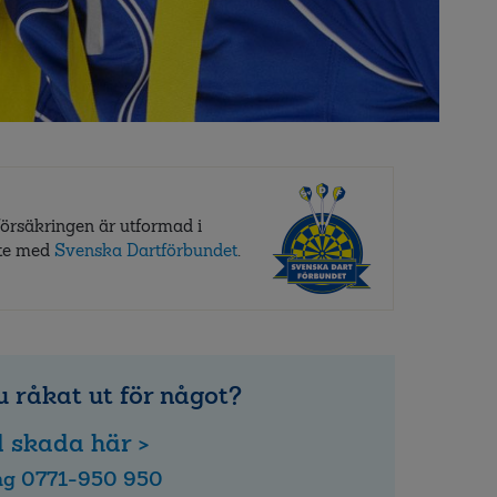
försäkringen är utformad i
te med
Svenska Dartförbundet
.
 råkat ut för något?
 skada här >
ing 0771-950 950