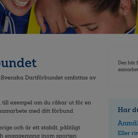
bundet
Den här 
samarbe
i Svenska Dartförbundet omfattas av
 till exempel om du råkar ut för en
Har du
 samarbete med ditt förbund.
Anmäl
ige och är ett stabilt, pålitligt
Eller r
ch engagemang inom sporten.