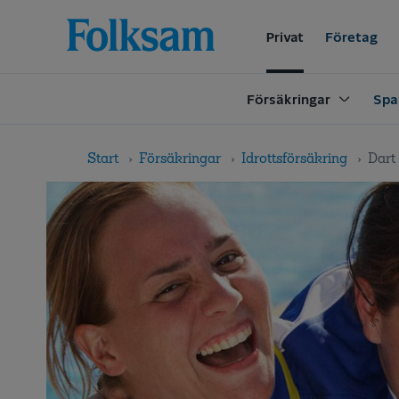
Till
Till
navigation
innehåll
Privat
Företag
Försäkringar
Spa
Start
Försäkringar
Idrottsförsäkring
Dart