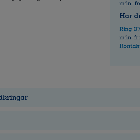
mån–fr
Har d
Ring 0
mån-fr
Kontakt
säkringar