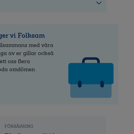
er vi Folksam
illsammans med våra
a av er gillar också
ett oss flera
goda omdömen.
FÖRSÄKRING