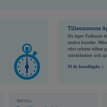
Tillsammans äg
Du äger Folksam t
andra kunder. Mång
vårt arbete vilket g
utmärkelser och 
Vi är kundägda
BESTÄLL