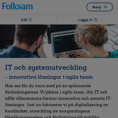
Till
Till
Meny
navigation
innehåll
Sök
Logga in
IT och systemutveckling
- innovativa lösningar i agila team
Hos oss får du vara med på en spännande
förändringsresa. Vi jobbar i agila team, där IT och
affär tillsammans formar innovativa och smarta IT-
lösningar. Just nu fokuserar vi på digitalisering av
kundmötet, utveckling av morgondagens
försäkringssystem och förflyttning till publika