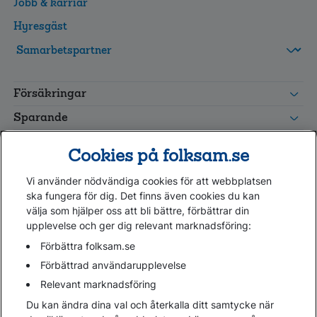
Jobb & karriär
Hyresgäst
FolksamMis
Tjänstepension
Försäkringar
grupp
Leverantörswebb
Sparande
Tester och goda råd
Cookies på folksam.se
Om oss
Vi använder nödvändiga cookies för att webbplatsen
Kundservice
ska fungera för dig. Det finns även cookies du kan
välja som hjälper oss att bli bättre, förbättrar din
upplevelse och ger dig relevant marknadsföring:
Hjälp
Webbkarta
Förbättra folksam.se
Cookies
Förbättrad användarupplevelse
Hantera cookies
Relevant marknadsföring
Personuppgifter GDPR
Du kan ändra dina val och återkalla ditt samtycke när