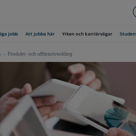
iga jobb
Att jobba här
Yrken och karriärvägar
Studen
n
Produkt- och affärsutveckling