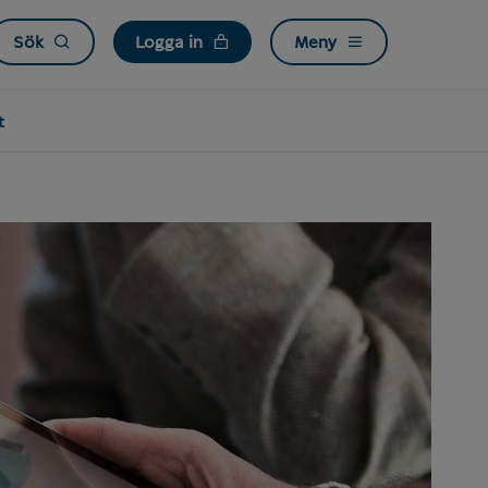
Sök
Logga in
Meny
t