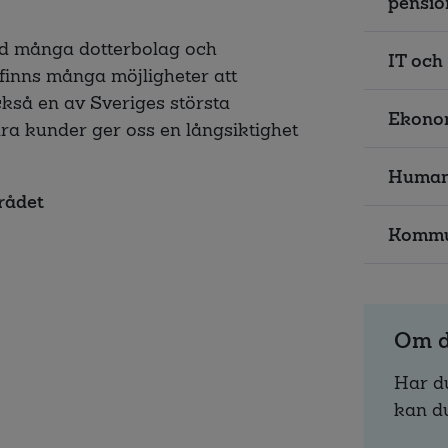
pensio
ed många dotterbolag och
IT och
 finns många möjligheter att
ckså en av Sveriges största
Ekonom
åra kunder ger oss en långsiktighet
Human
rådet
Kommu
Om d
Har du
kan du