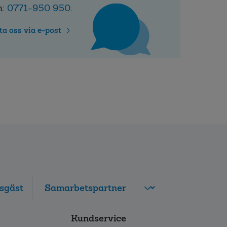
n:
0771-950 950
.
ta oss via e-post
sgäst
FolksamMis
Kundservice
Tjänstepension