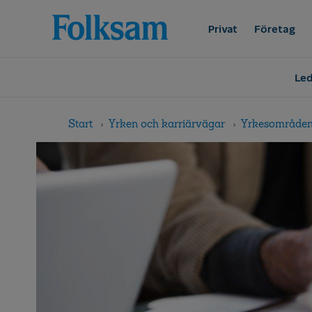
Till
Till
navigation
innehåll
Privat
Företag
Led
Start
Yrken och karriärvägar
Yrkesområde