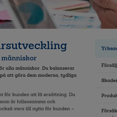
ärsutveckling
Yrkes
a människor
Försäl
ör alla människor. Du balanserar
 på att göra dem moderna, tydliga
Skader
t för kunden att få ersättning. Du
Produk
er som är hälsosamma och
också vara till nytta för kunden –
Försäk