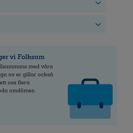
er vi Folksam
illsammans med våra
a av er gillar också
ett oss flera
goda omdömen.