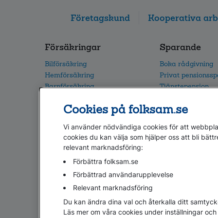
Företagskund
Kooperativa arb
Försäkringar
Sparande
Bilförsäkring
Boka rådgivning
Hemförsäkring
Privat pensionss
Barnförsäkring
Tjänstepension
Villaförsäkring
Vårt fondutbud
Cookies på folksam.se
Alla försäkringar
Flytta din pension
Vi använder nödvändiga cookies för att webbplat
cookies du kan välja som hjälper oss att bli bättr
relevant marknadsföring:
Hjälp
Webbkarta
Cookies
Hantera cookies
Förbättra folksam.se
Om penningtvättslagen
Lättläst
In English & oth
Förbättrad användarupplevelse
Relevant marknadsföring
Du kan ändra dina val och återkalla ditt samtyck
Läs mer om våra cookies under inställningar och 