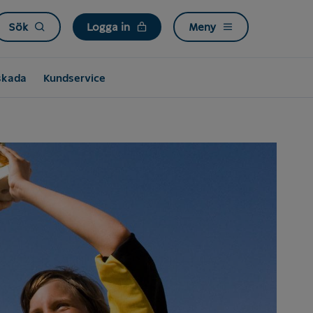
Sök
Logga in
Meny
skada
Kundservice