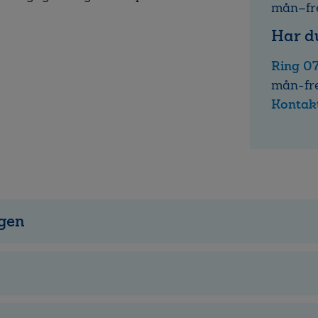
mån–fr
Har d
Ring 0
mån-fr
Kontakt
ngen