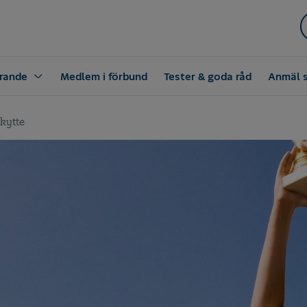
rande
Medlem i förbund
Tester & goda råd
Anmäl 
kytte