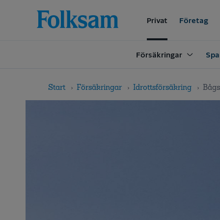
Till
Till
navigation
innehåll
Privat
Företag
Försäkringar
Spa
Start
Försäkringar
Idrottsförsäkring
Bågs