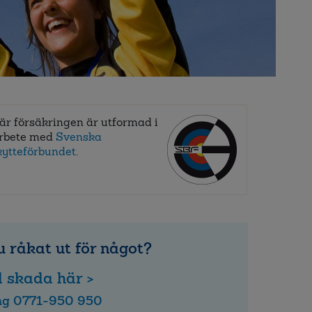
är försäkringen är utformad i
rbete med
Svenska
ytteförbundet
.
 råkat ut för något?
 skada här >
ing 0771-950 950