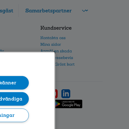
sgäst
FolksamMis
Kundservice
Tjänstepension
grupp
Kontakta oss
Leverantörswebb
Mina sidor
iär
Anmäl en skada
etsarbete
Beställ resebevis
h IR
Beställ Grönt kort
känner
dvändiga
ningar