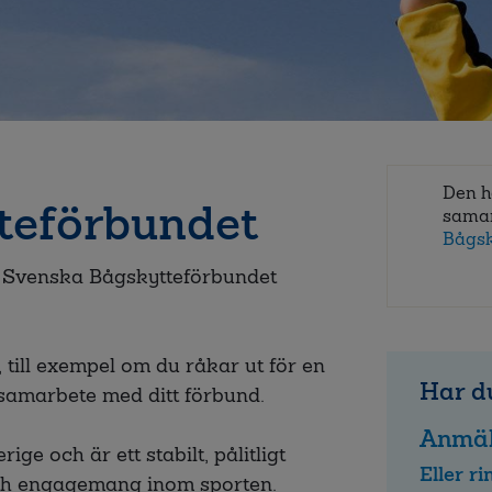
Den h
teförbundet
sama
Bågsk
 i Svenska Bågskytteförbundet
 till exempel om du råkar ut för en
Har du
 samarbete med ditt förbund.
Anmäl
ige och är ett stabilt, pålitligt
Eller r
ch engagemang inom sporten.