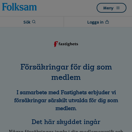
Till
Till
Meny
navigation
innehåll
Sök
Logga in
Försäkringar för dig som
medlem
I samarbete med Fastighets erbjuder vi
försäkringar särskilt utvalda för dig som
medlem.
Det här skyddet ingår
Några försäkringar ingår i din medlemsavgift och