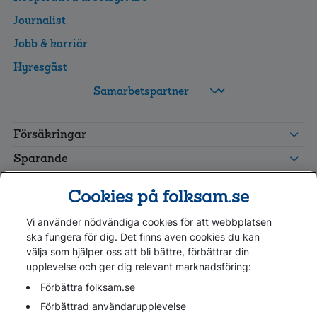
Journalist
Jobb & karriär
Hyresgäst
FolksamMis
Tjänstepension
Försäkringar
grupp
Leverantörswebb
Sparande
Tester och goda råd
Cookies på folksam.se
Om oss
Vi använder nödvändiga cookies för att webbplatsen
Kundservice
ska fungera för dig. Det finns även cookies du kan
välja som hjälper oss att bli bättre, förbättrar din
upplevelse och ger dig relevant marknadsföring:
Hjälp
Webbkarta
Förbättra folksam.se
Cookies
Förbättrad användarupplevelse