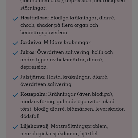
(ibland med blod), depression, neurologiska
störningar.
Hösttidlösa:
Blodiga kräkningar, diarré,
chock, skador på flera organ och
benmärgspåverkan.
Jordviva:
Mildare kräkningar.
Julros:
Överdriven salivering, kolik och
andra typer av buksmärtor, diarré,
depression.
Julstjärna:
Hosta, kräkningar, diarré,
överdriven salivering.
Kottepalm:
Kräkningar (även blodiga),
mörk avföring, gulnade ögonvitor, ökad
törst, blodig diarré, blåmärken, leverskador,
dödsfall.
Liljekonvalj:
Matsmältningsproblem,
neurologiska sjukdomar, hjärtfel.