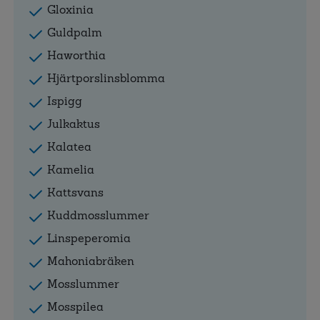
Gloxinia
Guldpalm
Haworthia
Hjärtporslinsblomma
Ispigg
Julkaktus
Kalatea
Kamelia
Kattsvans
Kuddmosslummer
Linspeperomia
Mahoniabräken
Mosslummer
Mosspilea