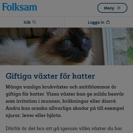
Till
Till
Meny
navigation
innehåll
Sök
Logga in
Giftiga växter för katter
Många vanliga krukväxter och snittblommor är
giftiga för katter. Vissa växter kan ge milda besvär
som irritation i munnen, kräkningar eller diarré.
Andra kan orsaka allvarliga skador på till exempel
njurar, lever eller hjärta.
Därför är det bra att gå igenom vilka växter du har