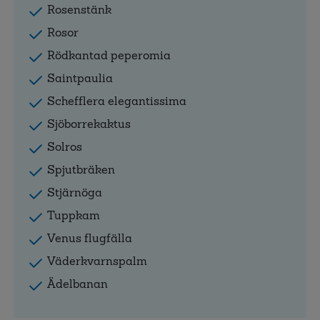
Rosenstänk
Rosor
Rödkantad peperomia
Saintpaulia
Schefflera elegantissima
Sjöborrekaktus
Solros
Spjutbräken
Stjärnöga
Tuppkam
Venus flugfälla
Väderkvarnspalm
Ädelbanan