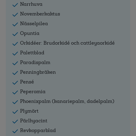
Narrhuva
Novemberkaktus
Nässelpilea
Opuntia
Orkidéer: Brudorkidé och cattleyaorkidé
Palettblad
Paradispalm
Penningbräken
Pensé
Peperomia
Phoenixpalm (kanariepalm, dadelpalm)
Plymört
Pärlhyacint
Revkopparblad