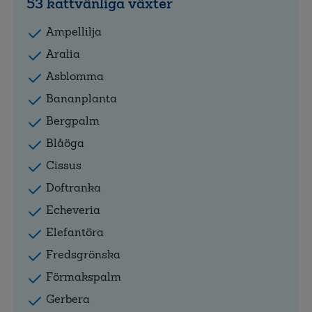
53 kattvänliga växter
Ampellilja
Aralia
Asblomma
Bananplanta
Bergpalm
Blåöga
Cissus
Doftranka
Echeveria
Elefantöra
Fredsgrönska
Förmakspalm
Gerbera