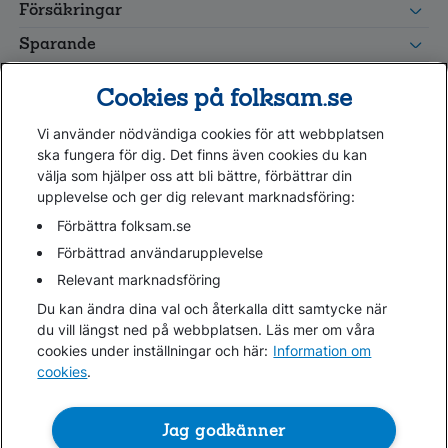
Försäkringar
grupp
Leverantörswebb
Sparande
Tester och goda råd
Cookies på folksam.se
Om oss
Vi använder nödvändiga cookies för att webbplatsen
Kundservice
ska fungera för dig. Det finns även cookies du kan
välja som hjälper oss att bli bättre, förbättrar din
upplevelse och ger dig relevant marknadsföring:
Hjälp
Webbkarta
Förbättra folksam.se
Cookies
Förbättrad användarupplevelse
Hantera cookies
Relevant marknadsföring
Personuppgifter GDPR
Du kan ändra dina val och återkalla ditt samtycke när
Tillgänglighetsredogörelse
du vill längst ned på webbplatsen. Läs mer om våra
Om penningtvättslagen
cookies under inställningar och här:
Information om
cookies
.
Lättläst
In English & other languages
Jag godkänner