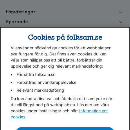
FolksamMis
Tjänstepension
Försäkringar
grupp
Leverantörswebb
Sparande
Tester och goda råd
Cookies på folksam.se
Om oss
Vi använder nödvändiga cookies för att webbplatsen
Kundservice
ska fungera för dig. Det finns även cookies du kan
välja som hjälper oss att bli bättre, förbättrar din
upplevelse och ger dig relevant marknadsföring:
Hjälp
Webbkarta
Förbättra folksam.se
Cookies
Förbättrad användarupplevelse
Hantera cookies
Relevant marknadsföring
Personuppgifter GDPR
Du kan ändra dina val och återkalla ditt samtycke när
Tillgänglighetsredogörelse
du vill längst ned på webbplatsen. Läs mer om våra
Om penningtvättslagen
cookies under inställningar och här:
Information om
cookies
.
Lättläst
In English & other languages