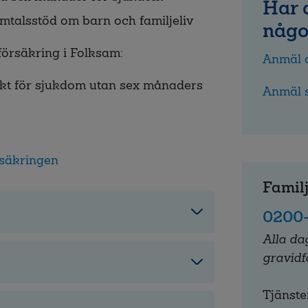
Har 
samtalsstöd om barn och familjeliv
någo
örsäkring i Folksam:
Anmäl o
kt för sjukdom utan sex månaders
Anmäl 
rsäkringen
Famil
0200–
Alla da
gravidf
Tjänste