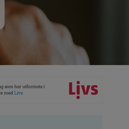
ng som har utformats i
te med
Livs.