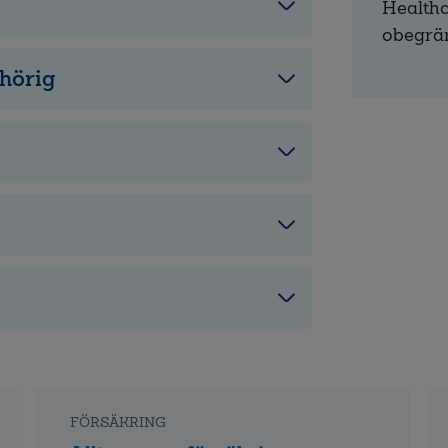
Healthca
obegrän
nhörig
FÖRSÄKRING