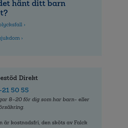
det hänt ditt barn
t?
lycksfall ›
sjukdom ›
jestöd Direkt
21 50 55
gar 8–20 för dig som har barn- eller
örsäkring.
n är kostnadsfri, den sköts av Falck