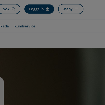
Sök
Logga in
Meny
skada
Kundservice