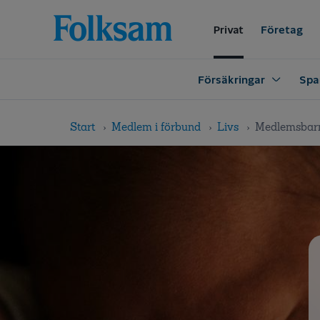
Till
Till
navigation
innehåll
Privat
Företag
Försäkringar
Spa
Start
Medlem i förbund
Livs
Medlemsbarn