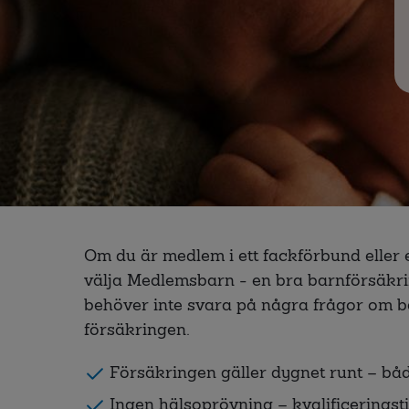
Om du är medlem i ett fackförbund eller 
välja Medlemsbarn - en bra barnförsäkr
behöver inte svara på några frågor om b
försäkringen.
Försäkringen gäller dygnet runt – båd
Ingen hälsoprövning – kvalificerings