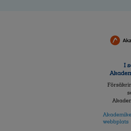
I 
Akadem
Försäkrin
s
Akadem
Akademike
webbplats