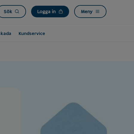
Sök
Logga in
Meny
skada
Kundservice