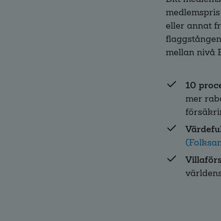
medlemspris p
eller annat f
flaggstången 
mellan nivå 
10 proce
mer raba
försäkri
Värdeful
(Folksa
Villafö
världens