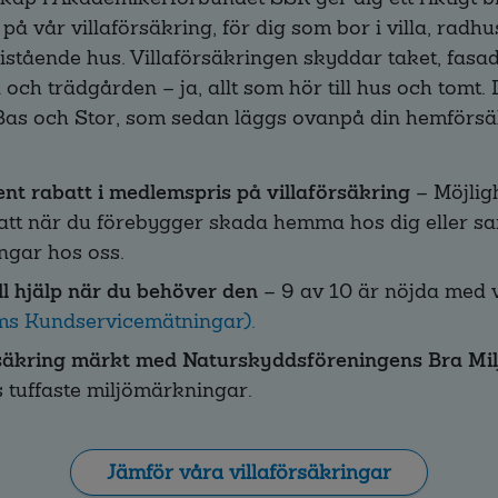
å vår villaförsäkring, för dig som bor i villa, radhu
ristående hus. Villaförsäkringen skyddar taket, fasad
och trädgården – ja, allt som hör till hus och tomt. 
Bas och Stor, som sedan läggs ovanpå din hemförsä
nt rabatt i medlemspris på villaförsäkring
– Möjligh
tt när du förebygger skada hemma hos dig eller sa
ngar hos oss.
l hjälp när du behöver den
– 9 av 10 är nöjda med v
ms Kundservicemätningar).
rsäkring märkt med Naturskyddsföreningens Bra Mil
 tuffaste miljömärkningar.
Jämför våra villaförsäkringar