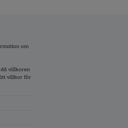
formation om
 då villkoren
tt villkor för