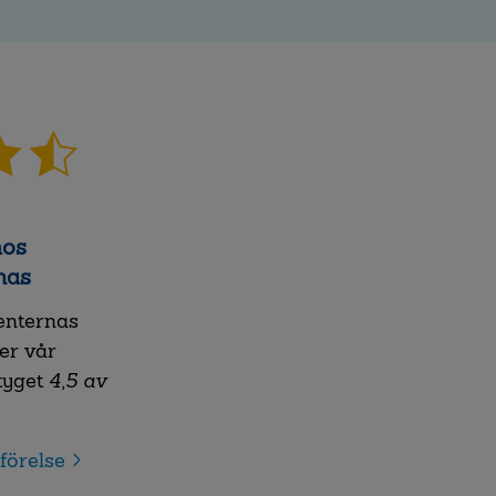
hos
nas
nternas
er vår
tyget
4,5 av
förelse