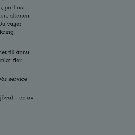
s, parhus
en, altanen,
Du väljer
kring.
et till ännu
mlar fler
år service
jöval
– en av