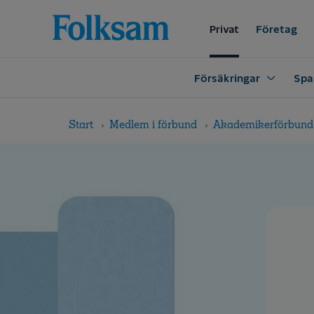
Till
Till
navigation
innehåll
Privat
Företag
Försäkringar
Spa
Start
Medlem i förbund
Akademikerförbund