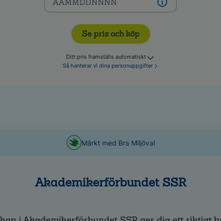
Se pris och köp
Ditt pris framställs automatiskt
Så hanterar vi dina personuppgifter
Märkt med Bra Miljöval
Akademikerförbundet SSR
kap i Akademikerförbundet SSR ger dig ett riktigt b