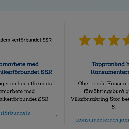
samarbete med
Topprankad 
ikerförbundet SSR
Konsumenter
g som har utformats i
Oberoende Konsume
amarbete med
försäkringsbyrå g
ikerförbundet SSR.
Villaförsäkring Stor be
5
.
rförbundets
Konsumenternas jäm