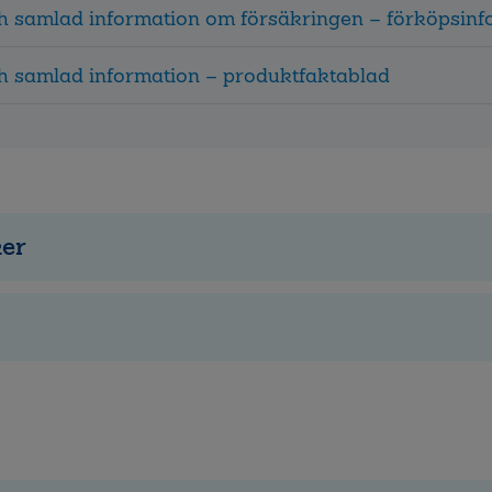
ch samlad information om försäkringen – förköpsinf
ch samlad information – produktfaktablad
ker