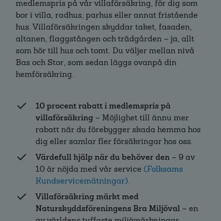
medlemspris på vår villaförsäkring, för dig som
bor i villa, radhus, parhus eller annat fristående
hus. Villaförsäkringen skyddar taket, fasaden,
altanen, flaggstången och trädgården – ja, allt
som hör till hus och tomt. Du väljer mellan nivå
Bas och Stor, som sedan läggs ovanpå din
hemförsäkring.
10 procent rabatt i medlemspris på
villaförsäkring
– Möjlighet till ännu mer
rabatt när du förebygger skada hemma hos
dig eller samlar fler försäkringar hos oss.
Värdefull hjälp när du behöver den
– 9 av
10 är nöjda med vår service
(Folksams
Kundservicemätningar).
Villaförsäkring märkt med
Naturskyddsföreningens Bra Miljöval
– en
av världens tuffaste miljömärkningar.