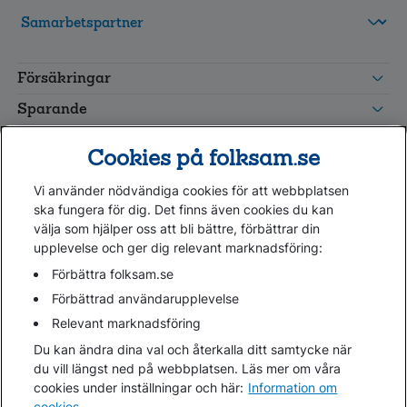
FolksamMis
Tjänstepension
Försäkringar
grupp
Leverantörswebb
Sparande
Tester och goda råd
Cookies på folksam.se
Om oss
Vi använder nödvändiga cookies för att webbplatsen
Kundservice
ska fungera för dig. Det finns även cookies du kan
välja som hjälper oss att bli bättre, förbättrar din
upplevelse och ger dig relevant marknadsföring:
Hjälp
Webbkarta
Förbättra folksam.se
Cookies
Förbättrad användarupplevelse
Hantera cookies
Relevant marknadsföring
Personuppgifter GDPR
Du kan ändra dina val och återkalla ditt samtycke när
Tillgänglighetsredogörelse
du vill längst ned på webbplatsen. Läs mer om våra
Om penningtvättslagen
cookies under inställningar och här:
Information om
cookies
.