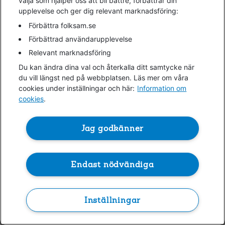
välja som hjälper oss att bli bättre, förbättrar din
upplevelse och ger dig relevant marknadsföring:
information)
.
Förbättra folksam.se
Förbättrad användarupplevelse
Relevant marknadsföring
Du kan ändra dina val och återkalla ditt samtycke när
du vill längst ned på webbplatsen. Läs mer om våra
cookies under inställningar och här:
Information om
cookies
.
Jag godkänner
Endast nödvändiga
Inställningar