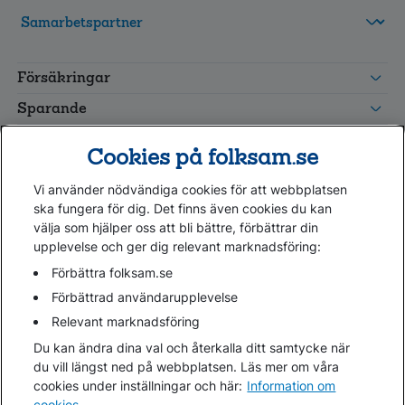
FolksamMis
Tjänstepension
Försäkringar
grupp
Leverantörswebb
Sparande
Tester och goda råd
Cookies på folksam.se
Om oss
Vi använder nödvändiga cookies för att webbplatsen
Kundservice
ska fungera för dig. Det finns även cookies du kan
välja som hjälper oss att bli bättre, förbättrar din
upplevelse och ger dig relevant marknadsföring:
Hjälp
Webbkarta
Förbättra folksam.se
Cookies
Förbättrad användarupplevelse
Hantera cookies
Relevant marknadsföring
Personuppgifter GDPR
Du kan ändra dina val och återkalla ditt samtycke när
Tillgänglighetsredogörelse
du vill längst ned på webbplatsen. Läs mer om våra
Om penningtvättslagen
cookies under inställningar och här:
Information om
cookies
.