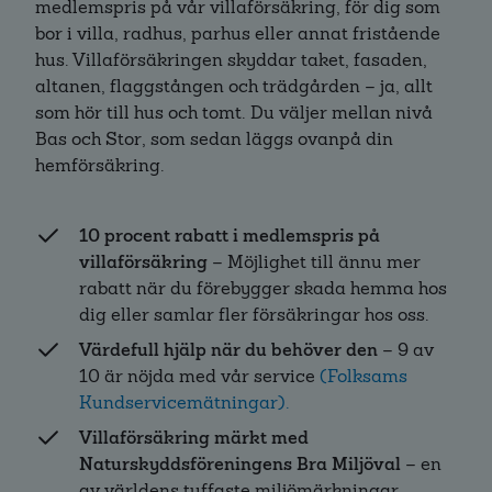
medlemspris på vår villaförsäkring, för dig som
bor i villa, radhus, parhus eller annat fristående
hus. Villaförsäkringen skyddar taket, fasaden,
altanen, flaggstången och trädgården – ja, allt
som hör till hus och tomt. Du väljer mellan nivå
Bas och Stor, som sedan läggs ovanpå din
hemförsäkring.
10 procent rabatt i medlemspris på
villaförsäkring
– Möjlighet till ännu mer
rabatt när du förebygger skada hemma hos
dig eller samlar fler försäkringar hos oss.
Värdefull hjälp när du behöver den
– 9 av
10 är nöjda med vår service
(Folksams
Kundservicemätningar).
Villaförsäkring märkt med
Naturskyddsföreningens Bra Miljöval
– en
av världens tuffaste miljömärkningar.