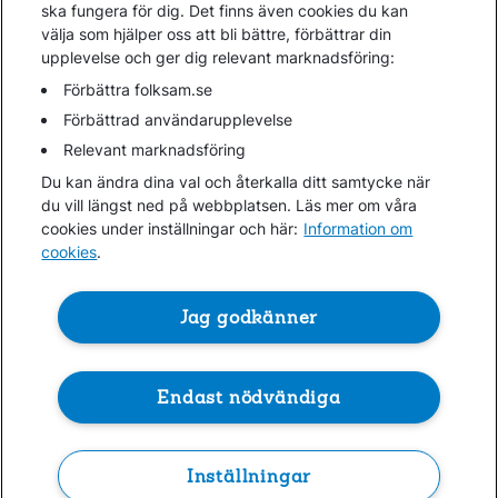
Kundservice
ska fungera för dig. Det finns även cookies du kan
välja som hjälper oss att bli bättre, förbättrar din
upplevelse och ger dig relevant marknadsföring:
Hjälp
Webbkarta
Förbättra folksam.se
Cookies
Förbättrad användarupplevelse
Hantera cookies
Relevant marknadsföring
Personuppgifter GDPR
Du kan ändra dina val och återkalla ditt samtycke när
Tillgänglighetsredogörelse
du vill längst ned på webbplatsen. Läs mer om våra
Om penningtvättslagen
cookies under inställningar och här:
Information om
cookies
.
Lättläst
In English & other languages
Jag godkänner
Endast nödvändiga
Folksam ©
Kontakta oss
0771-950 950
Inställningar