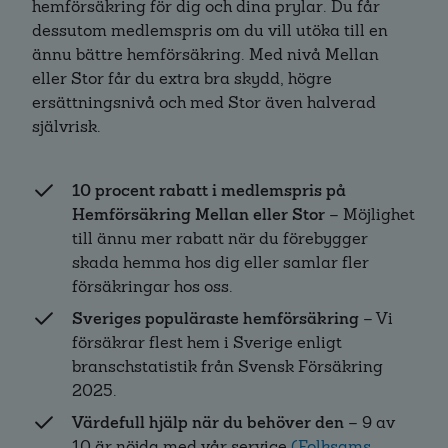
hemförsäkring för dig och dina prylar. Du får
dessutom medlemspris om du vill utöka till en
ännu bättre hemförsäkring. Med nivå Mellan
eller Stor får du extra bra skydd, högre
ersättningsnivå och med Stor även halverad
självrisk.
10 procent rabatt i medlemspris på
Hemförsäkring Mellan eller Stor
– Möjlighet
till ännu mer rabatt när du förebygger
skada hemma hos dig eller samlar fler
försäkringar hos oss.
Sveriges populäraste hemförsäkring
– Vi
försäkrar flest hem i Sverige enligt
branschstatistik från Svensk Försäkring
2025.
Värdefull hjälp när du behöver den
– 9 av
10 är nöjda med vår service
(Folksams