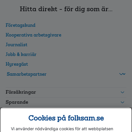
Hitta direkt - för dig som är...
Företagskund
Kooperativa arbetsgivare
Journalist
Jobb & karriär
Hyresgäst
FolksamMis
Tjänstepension
Försäkringar
grupp
Leverantörswebb
Sparande
Tester och goda råd
Cookies på folksam.se
Om oss
Vi använder nödvändiga cookies för att webbplatsen