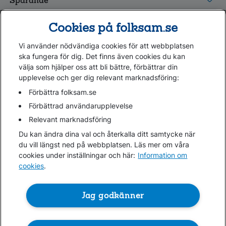
Sparande
Tester och goda råd
Cookies på folksam.se
Om oss
Vi använder nödvändiga cookies för att webbplatsen
Kundservice
ska fungera för dig. Det finns även cookies du kan
välja som hjälper oss att bli bättre, förbättrar din
upplevelse och ger dig relevant marknadsföring:
Hjälp
Webbkarta
Förbättra folksam.se
Cookies
Förbättrad användarupplevelse
Hantera cookies
Relevant marknadsföring
Personuppgifter GDPR
Du kan ändra dina val och återkalla ditt samtycke när
Tillgänglighetsredogörelse
du vill längst ned på webbplatsen. Läs mer om våra
Om penningtvättslagen
cookies under inställningar och här:
Information om
cookies
.
Lättläst
In English & other languages
Jag godkänner