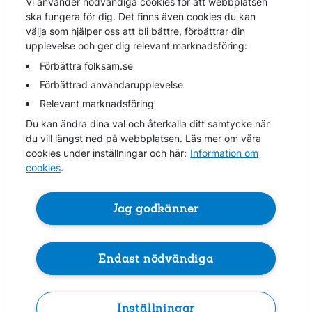
Vi använder nödvändiga cookies för att webbplatsen
Kundservice
ska fungera för dig. Det finns även cookies du kan
välja som hjälper oss att bli bättre, förbättrar din
upplevelse och ger dig relevant marknadsföring:
Hjälp
Webbkarta
Förbättra folksam.se
Cookies
Förbättrad användarupplevelse
Hantera cookies
Relevant marknadsföring
Personuppgifter GDPR
Du kan ändra dina val och återkalla ditt samtycke när
Tillgänglighetsredogörelse
du vill längst ned på webbplatsen. Läs mer om våra
Om penningtvättslagen
cookies under inställningar och här:
Information om
cookies
.
Lättläst
In English & other languages
Jag godkänner
Endast nödvändiga
Folksam ©
Kontakta oss
0771-950 950
Inställningar