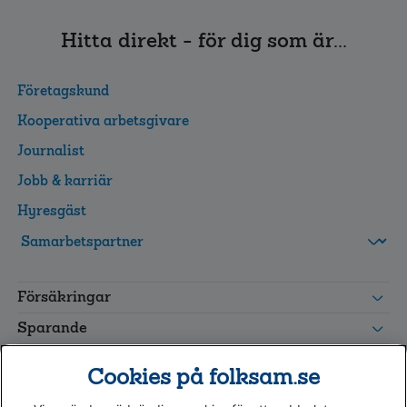
Hitta direkt - för dig som är...
Företagskund
Kooperativa arbetsgivare
Journalist
Jobb & karriär
Hyresgäst
FolksamMis
Tjänstepension
Försäkringar
grupp
Leverantörswebb
Sparande
Tester och goda råd
Cookies på folksam.se
Om oss