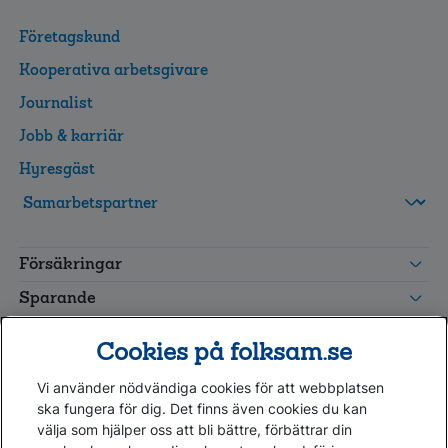
Hitta direkt - för dig som är...
Företagskund
Kooperativa arbetsgivare
Journalist
Jobb & karriär
Hyresgäst
FolksamMis
Cookies på folksam.se
Tjänstepension
Försäkringar
grupp
Vi använder nödvändiga cookies för att webbplatsen
Leverantörswebb
Sparande
ska fungera för dig. Det finns även cookies du kan
välja som hjälper oss att bli bättre, förbättrar din
Tester och goda råd