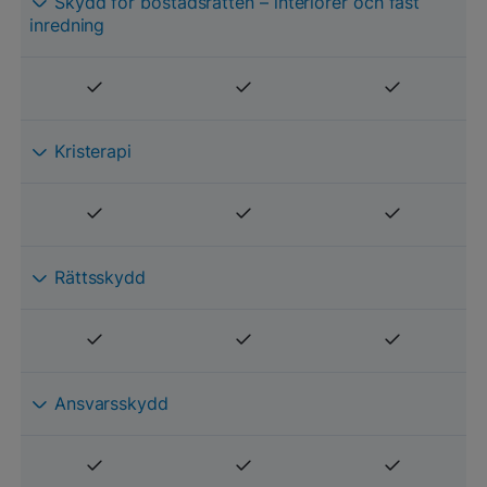
Skydd för bostadsrätten – interiörer och fast
inredning
Kristerapi
Rättsskydd
Ansvarsskydd