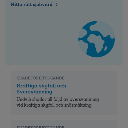
När du behöver hjälp att hitta kvalitetssäkrad
vård vid enklare sjukdomar eller skador kan du
använda tjänsten
Hitta sjukvård utomlands.
Då
får du rätt vård till rätt pris.
Hitta rätt sjukvård
SKADEFÖREBYGGANDE
Kraftiga skyfall och
översvämning