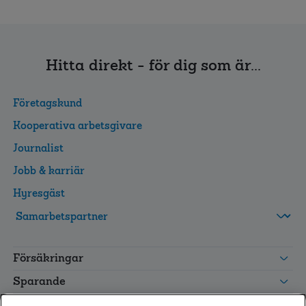
Hitta direkt - för dig som är...
Företagskund
Kooperativa arbetsgivare
Journalist
Jobb & karriär
Hyresgäst
FolksamMis
Tjänstepension
Försäkringar
grupp
Leverantörswebb
Sparande
Tester och goda råd