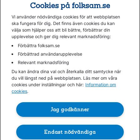
Cookies på folksam.se
Om oss
Vi använder nödvändiga cookies för att webbplatsen
Kundservice
ska fungera för dig. Det finns även cookies du kan
välja som hjälper oss att bli bättre, förbättrar din
upplevelse och ger dig relevant marknadsföring:
Hjälp
Webbkarta
Förbättra folksam.se
Cookies
Förbättrad användarupplevelse
Hantera cookies
Relevant marknadsföring
Personuppgifter GDPR
Du kan ändra dina val och återkalla ditt samtycke när
Tillgänglighetsredogörelse
du vill längst ned på webbplatsen. Läs mer om våra
Om penningtvättslagen
cookies under inställningar och här:
Information om
cookies
.
Lättläst
In English & other languages
Jag godkänner
Endast nödvändiga
Folksam ©