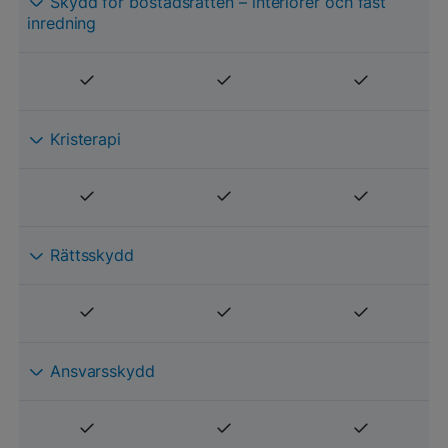
Skydd för bostadsrätten – interiörer och fast
inredning
Kristerapi
Rättsskydd
Ansvarsskydd