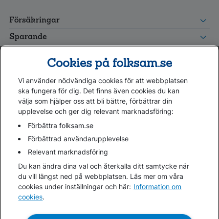
FolksamMis
Tjänstepension
Försäkringar
grupp
Leverantörswebb
Sparande
Tester och goda råd
Cookies på folksam.se
Om oss
Vi använder nödvändiga cookies för att webbplatsen
Kundservice
ska fungera för dig. Det finns även cookies du kan
välja som hjälper oss att bli bättre, förbättrar din
upplevelse och ger dig relevant marknadsföring:
Hjälp
Webbkarta
Förbättra folksam.se
Cookies
Förbättrad användarupplevelse
Hantera cookies
Relevant marknadsföring
Personuppgifter GDPR
Du kan ändra dina val och återkalla ditt samtycke när
Tillgänglighetsredogörelse
du vill längst ned på webbplatsen. Läs mer om våra
Om penningtvättslagen
cookies under inställningar och här:
Information om
cookies
.
Lättläst
In English & other languages