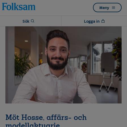
Till
Till
Meny
navigation
innehåll
Sök
Logga in
Möt Hosse, affärs- och
modellaktuarie