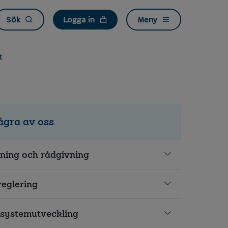
Sök
Logga in
Meny
t
ågra av oss
jning och rådgivning
eglering
 systemutveckling