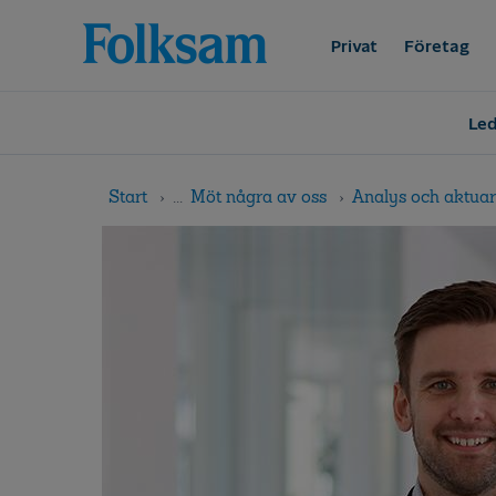
Till
Till
navigation
innehåll
Privat
Företag
Led
Start
...
Möt några av oss
Analys och aktuari