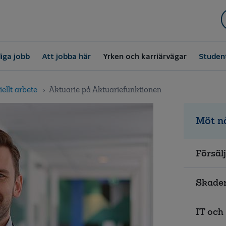
iga jobb
Att jobba här
Yrken och karriärvägar
Studen
ellt arbete
Aktuarie på Aktuariefunktionen
Möt n
Försäl
Skader
IT och