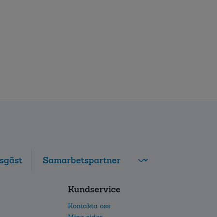
sgäst
FolksamMis
Kundservice
Tjänstepension
grupp
Kontakta oss
Leverantörswebb