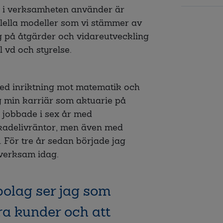
a i verksamheten använder är
llella modeller som vi stämmer av
ag på åtgärder och vidareutveckling
l vd och styrelse.
med inriktning mot matematik och
g min karriär som aktuarie på
 jobbade i sex år med
skadelivräntor, men även med
 För tre år sedan började jag
 verksam idag.
 bolag ser jag som
åra kunder och att