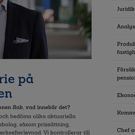
Juridik
Analys
Produk
fastig
Försäk
rie på
pensio
en
Ekonom
onen Sak, vad innebär det?
Kommu
 och bedöma olika aktuariella
bolag, såsom prissättning,
Chef o
rksefterlevnad. Vi kontrollerar till