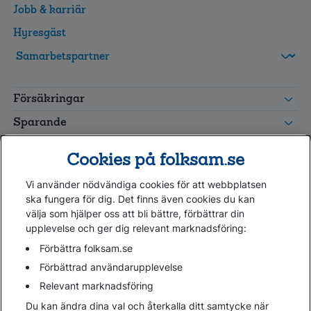
Jobb & karriär
Hyresgäst
FolksamMis
Tjänstepension
Försäkringar
grupp
Leverantörswebb
Sparande
Tester och goda råd
Cookies på folksam.se
Om oss
Vi använder nödvändiga cookies för att webbplatsen
Kundservice
ska fungera för dig. Det finns även cookies du kan
välja som hjälper oss att bli bättre, förbättrar din
upplevelse och ger dig relevant marknadsföring:
Hjälp
Webbkarta
Förbättra folksam.se
Cookies
Förbättrad användarupplevelse
Hantera cookies
Relevant marknadsföring
Personuppgifter GDPR
Du kan ändra dina val och återkalla ditt samtycke när