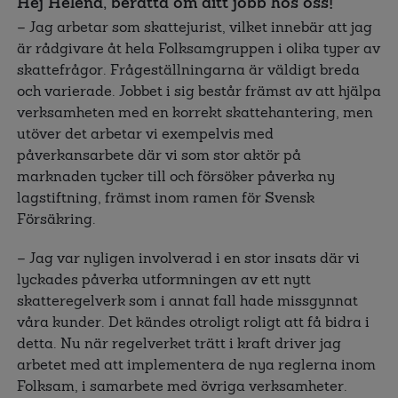
Hej Helena, berätta om ditt jobb hos oss!
– Jag arbetar som skattejurist, vilket innebär att jag
är rådgivare åt hela Folksamgruppen i olika typer av
skattefrågor. Frågeställningarna är väldigt breda
och varierade. Jobbet i sig består främst av att hjälpa
verksamheten med en korrekt skattehantering, men
utöver det arbetar vi exempelvis med
påverkansarbete där vi som stor aktör på
marknaden tycker till och försöker påverka ny
lagstiftning, främst inom ramen för Svensk
Försäkring.
– Jag var nyligen involverad i en stor insats där vi
lyckades påverka utformningen av ett nytt
skatteregelverk som i annat fall hade missgynnat
våra kunder. Det kändes otroligt roligt att få bidra i
detta. Nu när regelverket trätt i kraft driver jag
arbetet med att implementera de nya reglerna inom
Folksam, i samarbete med övriga verksamheter.