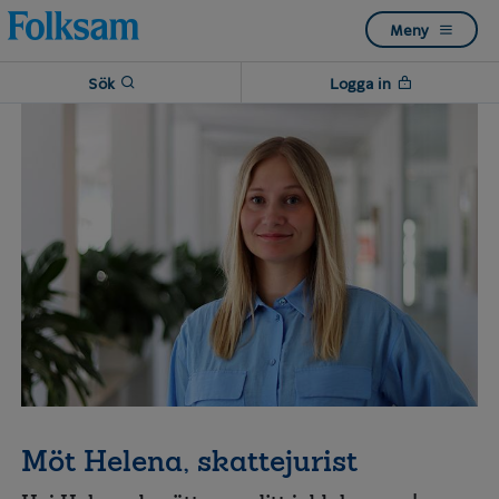
Till
Till
Meny
navigation
innehåll
Sök
Logga in
Möt Helena, skattejurist