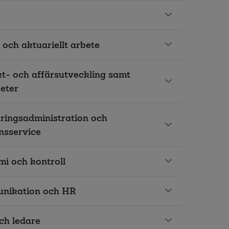
 och aktuariellt arbete
t- och affärsutveckling samt
heter
ringsadministration och
nsservice
i och kontroll
nikation och HR
ch ledare