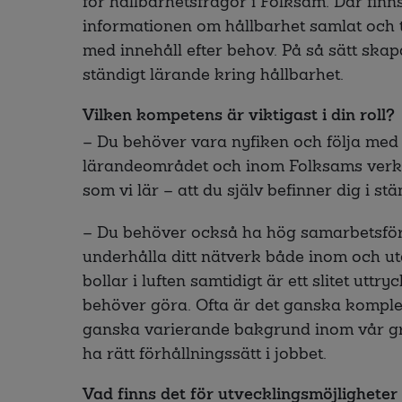
för hållbarhetsfrågor i Folksam. Där finn
informationen om hållbarhet samlat och ta
med innehåll efter behov. På så sätt skapa
ständigt lärande kring hållbarhet.
Vilken kompetens är viktigast i din roll?
– Du behöver vara nyfiken och följa med
lärandeområdet och inom Folksams verksa
som vi lär – att du själv befinner dig i st
– Du behöver också ha hög samarbetsfö
underhålla ditt nätverk både inom och u
bollar i luften samtidigt är ett slitet uttr
behöver göra. Ofta är det ganska komplex
ganska varierande bakgrund inom vår gr
ha rätt förhållningssätt i jobbet.
Vad finns det för utvecklingsmöjligheter