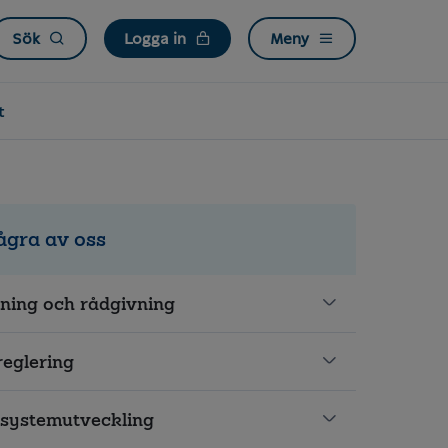
Sök
Logga in
Meny
t
ågra av oss
jning och rådgivning
eglering
 systemutveckling