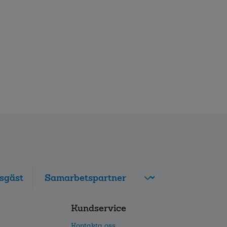
sgäst
FolksamMis
Kundservice
Tjänstepension
grupp
Kontakta oss