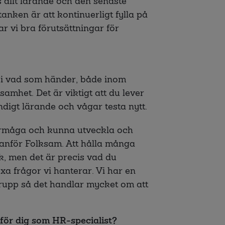
s allt lärande och den senaste
nken är att kontinuerligt fylla på
r vi bra förutsättningar för
 i vad som händer, både inom
mhet. Det är viktigt att du lever
ändigt lärande och vågar testa nytt.
rmåga och kunna utveckla och
tanför Folksam. Att hålla många
yck, men det är precis vad du
a frågor vi hanterar. Vi har en
upp så det handlar mycket om att
 för dig som HR-specialist?