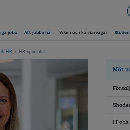
iga jobb
Att jobba här
Yrken och karriärvägar
Studen
ch HR
HR-specialist
Möt n
Försäl
Skader
IT och