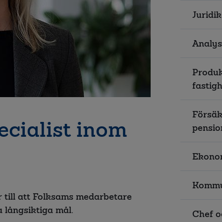
Juridik
Analys
Produk
fastig
Försäk
ecialist inom
pensio
Ekonom
Kommu
 till att Folksams medarbetare
 långsiktiga mål.
Chef o