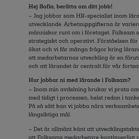
Hej Sofia, berätta om ditt jobb!
– Jag jobbar som HR-specialist inom lära
utvecklande. Arbetsuppgifterna är varie
människor runt om i företaget. Folksam s
strategiskt och operativt. Förståelsen för
ökat och vi får många frågor kring lära
att medarbetarnas utveckling är en förut
och att lärandet är centralt för vår forts
Hur jobbar ni med lärande i Folksam?
– Inom min avdelning brukar vi prata om
med tidigt i processen, helst redan i tank
På så sätt kan vi jobba nära verksamhet
långsiktiga mål.
– Det är allmänt känt att utvecklingstakt
att Folksams medarbetare kontinuerligt ut