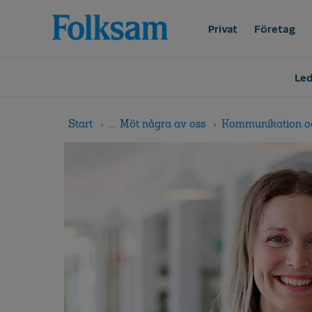
Till
Till
navigation
innehåll
Privat
Företag
Led
Start
...
Möt några av oss
Kommunikation o